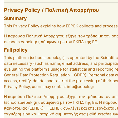
Privacy Policy / Πολιτική Απορρήτου
Summary
This Privacy Policy explains how EEPEK collects and process
Η παρούσα Πολιτική Απορρήτου εξηγεί τον τρόπο με τον ο
(schools.eepek.gr), σύμφωνα με τον ΓΚΠΔ της ΕΕ.
Full policy
This platform (schools.eepek.gr) is operated by the Scientif
data necessary (such as name, email address, and participati
evaluating the platform’s usage for statistical and reporting r
General Data Protection Regulation – GDPR). Personal data are
access, rectify, delete, and restrict the processing of their 
Privacy Policy, users may contact info@eepek.gr
Η παρούσα Πολιτική Απορρήτου εξηγεί τον τρόπο με τον ο
(schools.eepek.gr), σύμφωνα με τον ΓΚΠΔ της ΕΕ. Η παρούσ
Καινοτομίας (ΕΕΠΕΚ). Η ΕΕΠΕΚ συλλέγει και επεξεργάζετα
ταχυδρομείου και ιστορικό συμμετοχής στα μαθήματα/σεμινά