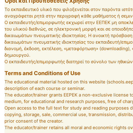
Όροι και Προϋποθέσεις Χρήσης
Το εκπαιδευτικό υλικό που φιλοξενείται στον παρόντα ιστότ
αναγράφεται ρητά στην περιγραφή κάθε μαθήματος ή σεμιν
Ο εκπαιδευτής/επιμορφωτής εκχωρεί στην ΕΕΠΕΚ μη αποκλει
του υλικού διεθνώς, σε ηλεκτρονική μορφή και σε οποιοδήπο
δικαιωμάτων πνευματικής ιδιοκτησίας. Η ανοικτή πρόσβαση
δικαιωμάτων πνευματικής ιδιοκτησίας του εκπαιδευτή/επιμ
διανομή, έκδοση, εκτέλεση, «μεταφόρτωση» (downloading), 
δημιουργού.
Ο εκπαιδευτής/επιμορφωτής διατηρεί το σύνολο των ηθικών 
Terms and Conditions of Use
The educational material hosted on this website (schools.eepek
description of each course or seminar.
The educator/trainer grants EEPEK a non-exclusive license to 
medium, for educational and research purposes, free of charge 
Open access to the full text for study and reading purposes do
copying, storage, sale, commercial use, transmission, distribu
prior consent of the creator.
The educator/trainer retains all moral and economic rights ov