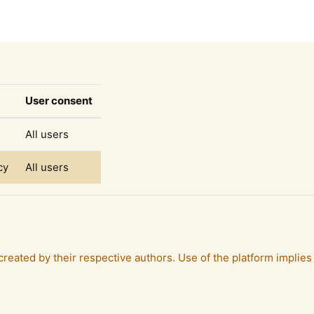
User consent
All users
cy
All users
reated by their respective authors. Use of the platform implies